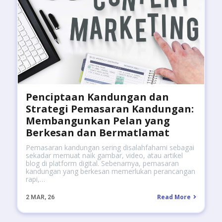
Penciptaan Kandungan dan
Strategi Pemasaran Kandungan:
Membangunkan Pelan yang
Berkesan dan Bermatlamat
Pemasaran kandungan sering disalahfahami sebagai
sekadar memuat naik gambar, video, atau artikel
blog di platform digital. Sebenarnya, pemasaran
kandungan yang berkesan memerlukan perancangan
rapi,…
Read More
2
MAR, 26