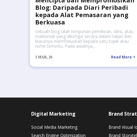
Mencipta dan Mempromosikan
Blog: Daripada Diari Peribadi
kepada Alat Pemasaran yang
Berkuasa
Sebuah blog ialah himpunan pemikiran, idea, atau
maklumat yang dikongsi secara dalam talian dan
biasanya memfokuskan kepada satu topik atau
niche tertentu. Pada awalnya,…
Read More
3
MAR, 26
Digital Marketing
Brand Strat
Social Media Marketing
Brand Visual I
Search Engine Optimization
Brand Storytel