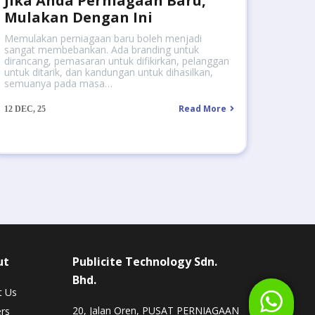
Jika Anda Perniagaan Baru,
Mulakan Dengan Ini
Memulakan perniagaan baru boleh menjadi
sangat membebankan. Ada branding untuk
dirancang, pemasaran untuk difikirkan, pelanggan
untuk ditarik, dan kandungan untuk dihasilkan,
semuanya pada masa…
Read More
12
DEC, 25
ut
Publicite Technology Sdn.
Bhd.
t Us
20, Jalan Oren, PUSAT PERNIAGAAN
rs