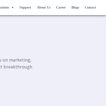
lutions
Support
About Us
Career
Blogs
Contact
ts on marketing,
ext breakthrough