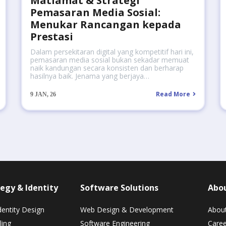
Matlamat & Strategi
Pemasaran Media Sosial:
Menukar Rancangan kepada
Prestasi
Dalam persekitaran digital yang kompetitif hari ini,
pemasaran media sosial bukan sekadar memuat
naik kandungan secara konsisten dan berharap
hasilnya baik. Jenama yang berjaya…
Read More
9
JAN, 26
egy & Identity
Software Solutions
Abo
dentity Design
Web Design & Development
Abou
ling
Software Engineering
Caree