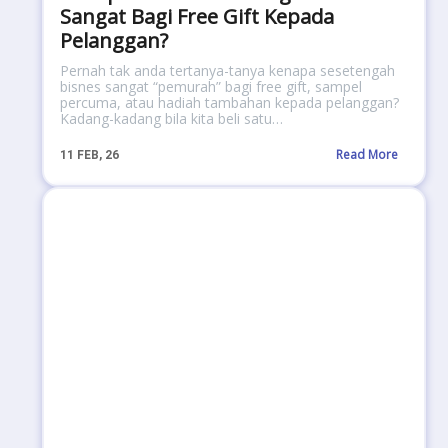
Sangat Bagi Free Gift Kepada
Pelanggan?
Pernah tak anda tertanya-tanya kenapa sesetengah
bisnes sangat “pemurah” bagi free gift, sampel
percuma, atau hadiah tambahan kepada pelanggan?
Kadang-kadang bila kita beli satu…
Read More
11
FEB, 26