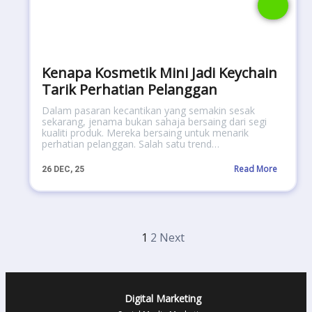
Kenapa Kosmetik Mini Jadi Keychain
Tarik Perhatian Pelanggan
Dalam pasaran kecantikan yang semakin sesak
sekarang, jenama bukan sahaja bersaing dari segi
kualiti produk. Mereka bersaing untuk menarik
perhatian pelanggan. Salah satu trend…
Read More
26
DEC, 25
1
2
Next
Digital Marketing