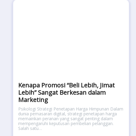
Kenapa Promosi “Beli Lebih, Jimat
Lebih” Sangat Berkesan dalam
Marketing
Psikologi Strategi Penetapan Harga Himpunan Dalam
dunia pemasaran digital, strategi penetapan harga
memainkan peranan yang sangat penting dalam
mempengaruhi keputusan pembelian pelanggan.
Salah satu…