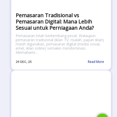
Pemasaran Tradisional vs
Pemasaran Digital: Mana Lebih
Sesuai untuk Perniagaan Anda?
Pemasaran telah berkembang pesat. Walaupun
pemasaran tradisional (iklan TV, risalah, papan iklan)
masih digunakan, pemasaran digital (media sosial,
emel, iklan online) semakin mendominasi.
Memahami…
Read More
29
DEC, 25