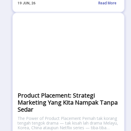
Read More
19
JUN, 26
Product Placement: Strategi
Marketing Yang Kita Nampak Tanpa
Sedar
The Power of Product Placement Pernah tak korang
tengah tengok drama — tak kisah lah drama Melayu,
Korea, China ataupun Netflix series — tiba-tiba…