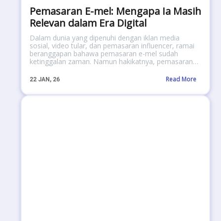
Pemasaran E-mel: Mengapa Ia Masih
Relevan dalam Era Digital
Dalam dunia yang dipenuhi dengan iklan media
sosial, video tular, dan pemasaran influencer, ramai
beranggapan bahawa pemasaran e-mel sudah
ketinggalan zaman. Namun hakikatnya, pemasaran…
Read More
22
JAN, 26