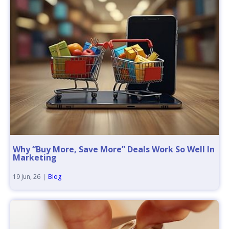
Why “Buy More, Save More” Deals Work So Well In
Marketing
19
Jun, 26
|
Blog