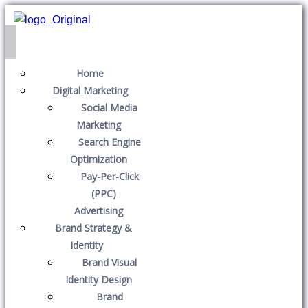
Home
Digital Marketing
Social Media
Marketing
Search Engine
Optimization
Pay-Per-Click
(PPC)
Advertising
Brand Strategy &
Identity
Brand Visual
Identity Design
Brand